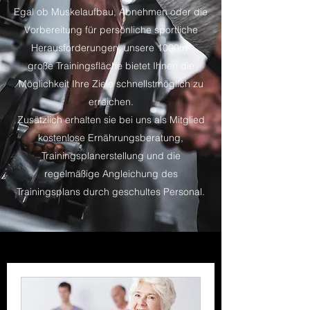
Egal ob Muskelaufbau, Abnehmen oder die
Vorbereitung für persönliche sportliche
Herausforderungen, unsere 1000m²
große Trainingsfläche bietet Ihnen die
Möglichkeit Ihre Ziele schnellstmöglich zu
erreichen.
Zusätzlich erhalten sie bei uns als Mitglied
kostenlose Ernährungsberatung,
Trainingsplanerstellung und die
regelmäßige Angleichung des
Trainingsplans durch geschultes Personal.